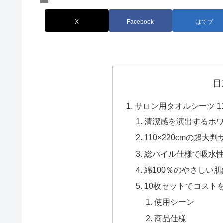
X
Facebook
はてブ
目
サロン用タオルシーツ 110
清潔感を演出するホ
110×220cmの超大
総パイル仕様で吸水
綿100％のやさしい
10枚セットでコスト
使用シーン
商品仕様