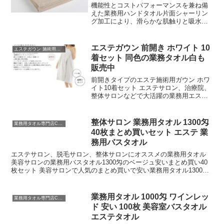
機能性とコストパフォーマンスを兼ね備
えた業務用ハンドタオル片面シャーリン
グ加工により、滑らかな肌触りと吸水性
を兼ね備えた業務用タオルこの業務用ハ
ンドタオルは、片面シャーリング加工で
仕上げられた綿100%素材の業務用タオル
エステガウン 前開き ホワイト 10
エステガウン 施術用ガウン ラップタオル
です。優れた吸水性と...
着セット 同色の業務タオル白も
販売中
前開きタイプのエステ施術用ガウン ホワ
イト10着セット エステサロン、治療院、
整体サロンなどで大活躍の業務用エステ
ガウン、ラップタオル 前開きタイプの業
務用エステガウン ホワイト 綿100％にこ
だわった吸水性抜群の柔らかな風合い
整体サロン 業務用タオル 1300匁
業務用タオル専門店CBC
が、心地よい肌触りと上質の着心地を実
40枚まとめ買いセット エステ 業
現したパイル地のエステ施術用ガウン ホ
務用バスタオル
ワイト。 同色の業務用タオルもサイズ豊
富に取り揃えております。
エステサロン、脱毛サロン、整体サロンにオススメの業務用タオル
美容サロンの業務用バスタオル1300匁のベージュ安いまとめ買い40
枚セット 美容サロンで人気のまとめ買いで安い業務用タオル1300匁
ベージュ。施術タオルとしてエステサロンやリラク・マッサージ、美
容クリニックなどにおすすめの業務用バスタオル40枚セット。
業務用タオル 1000匁 ワインレッ
業務用タオル専門店CBC
ド 安い 100枚 美容室バスタオル
エステタオル