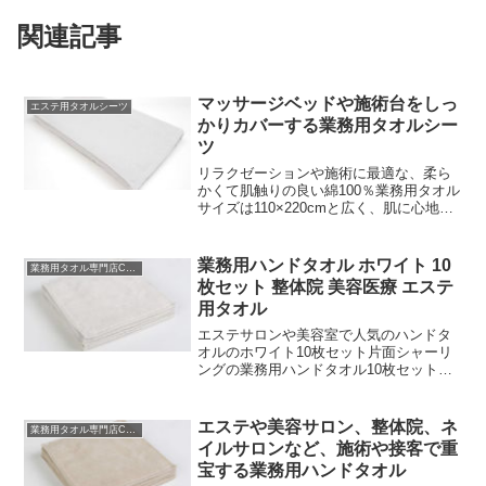
関連記事
マッサージベッドや施術台をしっ
エステ用タオルシーツ
かりカバーする業務用タオルシー
ツ
リラクゼーションや施術に最適な、柔ら
かくて肌触りの良い綿100％業務用タオル
サイズは110×220cmと広く、肌に心地よ
いやわらかさと吸収力を兼ね備えていま
す。シンプルなホワイトのデザインは清
潔感があり、お客様にも安心感を与えま
業務用ハンドタオル ホワイト 10
業務用タオル専門店CBC
す。10枚セ...
枚セット 整体院 美容医療 エステ
用タオル
エステサロンや美容室で人気のハンドタ
オルのホワイト10枚セット片面シャーリ
ングの業務用ハンドタオル10枚セットの
ホワイト美容サロン、美容クリニックで
ご利用頂いている業務用タオル専門店の
ハンドタオル10枚セットのホワイトで
エステや美容サロン、整体院、ネ
業務用タオル専門店CBC
す。エステサロン用タ...
イルサロンなど、施術や接客で重
宝する業務用ハンドタオル