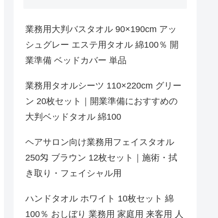
業務用大判バスタオル 90×190cm アッ
シュグレー エステ用タオル 綿100％ 開
業準備 ベッドカバー 単品
業務用タオルシーツ 110×220cm グリー
ン 20枚セット｜開業準備におすすめの
大判ベッドタオル 綿100
ヘアサロン向け業務用フェイスタオル
250匁 ブラウン 12枚セット｜施術・拭
き取り・フェイシャル用
ハンドタオル ホワイト 10枚セット 綿
100％ おしぼり 業務用 家庭用 来客用 人