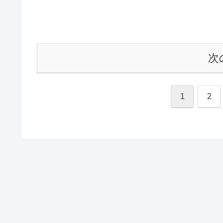
次
1
2