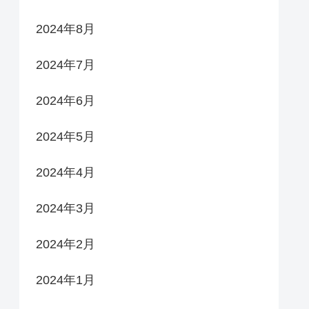
2024年8月
2024年7月
2024年6月
2024年5月
2024年4月
2024年3月
2024年2月
2024年1月