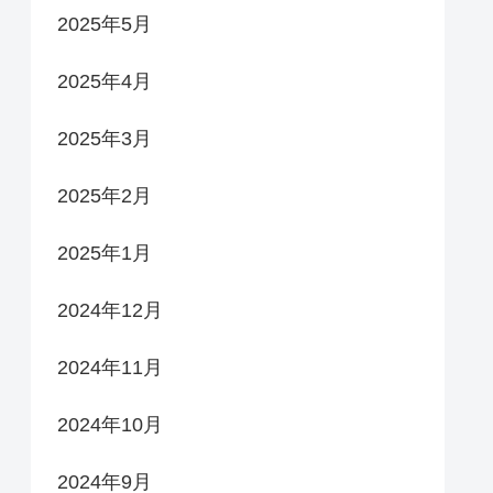
2025年5月
2025年4月
2025年3月
2025年2月
2025年1月
2024年12月
2024年11月
2024年10月
2024年9月