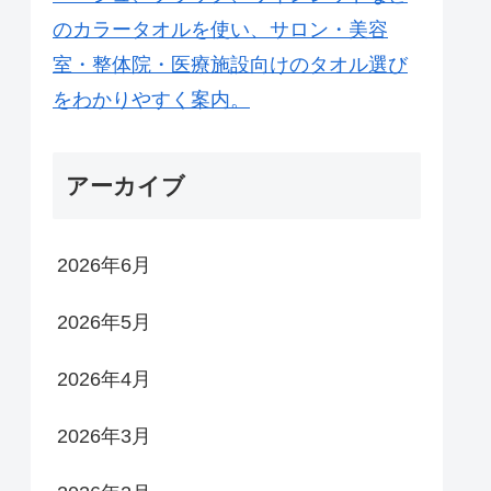
アーカイブ
2026年6月
2026年5月
2026年4月
2026年3月