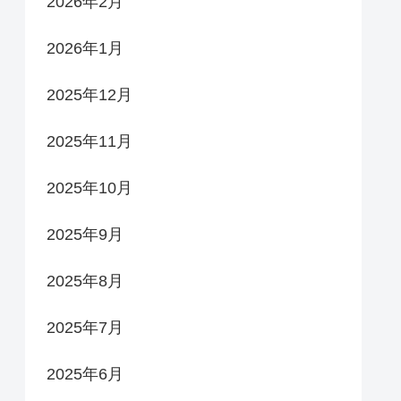
2026年2月
2026年1月
2025年12月
2025年11月
2025年10月
2025年9月
2025年8月
2025年7月
2025年6月