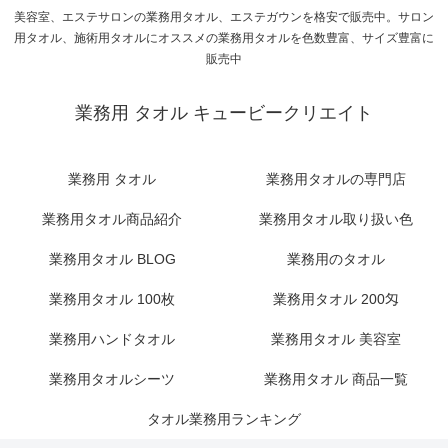
美容室、エステサロンの業務用タオル、エステガウンを格安で販売中。サロン
用タオル、施術用タオルにオススメの業務用タオルを色数豊富、サイズ豊富に
販売中
業務用 タオル キュービークリエイト
業務用 タオル
業務用タオルの専門店
業務用タオル商品紹介
業務用タオル取り扱い色
業務用タオル BLOG
業務用のタオル
業務用タオル 100枚
業務用タオル 200匁
業務用ハンドタオル
業務用タオル 美容室
業務用タオルシーツ
業務用タオル 商品一覧
タオル業務用ランキング