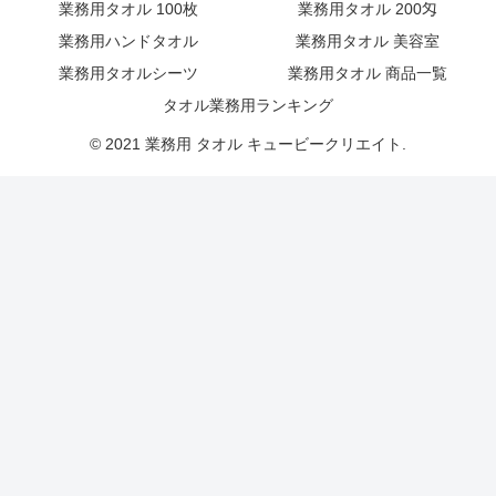
業務用タオル 100枚
業務用タオル 200匁
業務用ハンドタオル
業務用タオル 美容室
業務用タオルシーツ
業務用タオル 商品一覧
タオル業務用ランキング
© 2021 業務用 タオル キュービークリエイト.