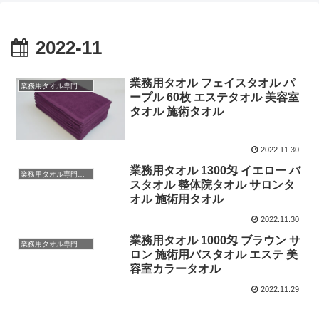
2022-11
業務用タオル フェイスタオル パ
業務用タオル専門店CBC
ープル 60枚 エステタオル 美容室
タオル 施術タオル
2022.11.30
業務用タオル 1300匁 イエロー バ
業務用タオル専門店CBC
スタオル 整体院タオル サロンタ
オル 施術用タオル
2022.11.30
業務用タオル 1000匁 ブラウン サ
業務用タオル専門店CBC
ロン 施術用バスタオル エステ 美
容室カラータオル
2022.11.29