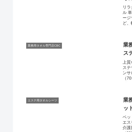
リラ
ル 
ージ
ど、
業務
業務用タオル専門店CBC
ス
上質
ステ
ンサ
（7
業務
エステ用タオルシーツ
ッ
ベッ
エス
介護