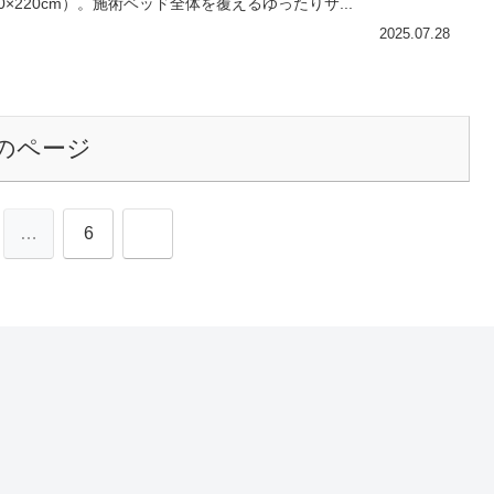
10×220cm）。施術ベッド全体を覆えるゆったりサ...
2025.07.28
のページ
次
…
6
へ