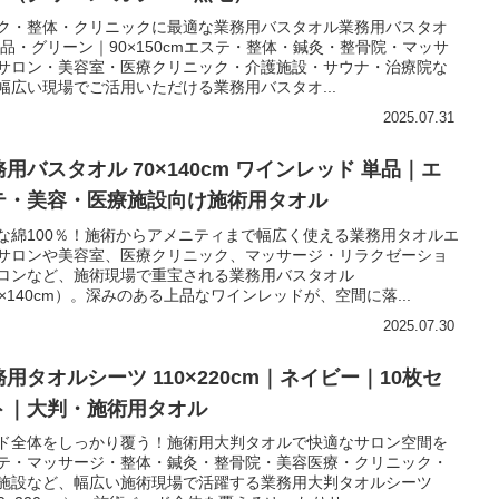
ク・整体・クリニックに最適な業務用バスタオル業務用バスタオ
単品・グリーン｜90×150cmエステ・整体・鍼灸・整骨院・マッサ
サロン・美容室・医療クリニック・介護施設・サウナ・治療院な
幅広い現場でご活用いただける業務用バスタオ...
2025.07.31
用バスタオル 70×140cm ワインレッド 単品｜エ
テ・美容・医療施設向け施術用タオル
な綿100％！施術からアメニティまで幅広く使える業務用タオルエ
サロンや美容室、医療クリニック、マッサージ・リラクゼーショ
ロンなど、施術現場で重宝される業務用バスタオル
0×140cm）。深みのある上品なワインレッドが、空間に落...
2025.07.30
用タオルシーツ 110×220cm｜ネイビー｜10枚セ
ト｜大判・施術用タオル
ド全体をしっかり覆う！施術用大判タオルで快適なサロン空間を
テ・マッサージ・整体・鍼灸・整骨院・美容医療・クリニック・
施設など、幅広い施術現場で活躍する業務用大判タオルシーツ