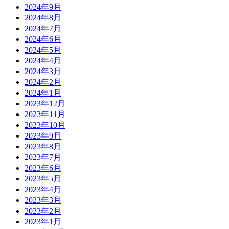
2024年9月
2024年8月
2024年7月
2024年6月
2024年5月
2024年4月
2024年3月
2024年2月
2024年1月
2023年12月
2023年11月
2023年10月
2023年9月
2023年8月
2023年7月
2023年6月
2023年5月
2023年4月
2023年3月
2023年2月
2023年1月