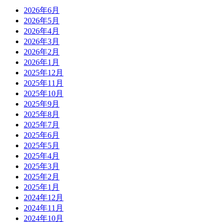
2026年6月
2026年5月
2026年4月
2026年3月
2026年2月
2026年1月
2025年12月
2025年11月
2025年10月
2025年9月
2025年8月
2025年7月
2025年6月
2025年5月
2025年4月
2025年3月
2025年2月
2025年1月
2024年12月
2024年11月
2024年10月