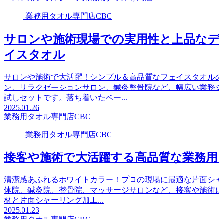
業務用タオル専門店CBC
サロンや施術現場での実用性と上品な
イスタオル
サロンや施術で大活躍！シンプル＆高品質なフェイスタオル
ン、リラクゼーションサロン、鍼灸整骨院など、幅広い業務
試しセットです。落ち着いたベー...
2025.01.26
業務用タオル専門店CBC
業務用タオル専門店CBC
接客や施術で大活躍する高品質な業務用
清潔感あふれるホワイトカラー！プロの現場に最適な片面シ
体院、鍼灸院、整骨院、マッサージサロンなど、接客や施術に
材と片面シャーリング加工...
2025.01.23