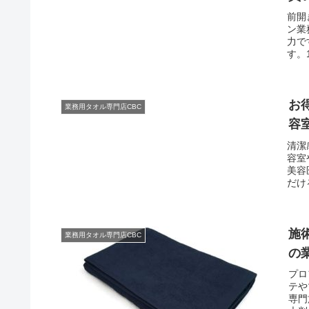
前開
ン業
力で
す。
お
業務用タオル専門店CBC
容
清潔
容室
美容
だけ
施
業務用タオル専門店CBC
の
プロ
テや
専門