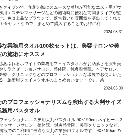
きタイプので、施術の際にスムーズな着脱が可能なエステ用ガウ
務用エステやマッサージなどの施術時に便利な前開きタイプが魅
す。色は上品なブラウンで、落ち着いた雰囲気を演出してくれま
10着セットなので、まとめて購入することでお得に利...
2024.03.31
得な業務用タオル100枚セットは、美容サロンや美
室の施術にオススメ
感あふれるホワイトの業務用フェイスタオルがお洒落さを演出美
やリラクゼーションサロン、整体院、鍼灸整骨院、ヘアサロン、
医療、クリニックなどのプロフェッショナルな環境でお使いいた
る、施術用フェイスタオルのまとめ買いセットです。柔...
2024.03.30
術のプロフェッショナリズムを演出する大判サイズ
業務用バスタオル
フェッショナルエステ用大判バスタオル 90×190cm ネイビーエス
マッサージサロン、整体院、鍼灸整骨院、美容クリニックなど、
施設でのご利用に最適な大判の業務用タオルです。90×190cmの