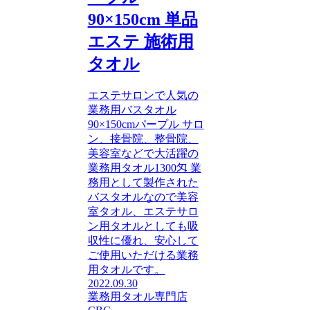
90×150cm 単品
エステ 施術用
タオル
エステサロンで人気の
業務用バスタオル
90×150cmパープル サロ
ン、接骨院、整骨院、
美容室などで大活躍の
業務用タオル1300匁 業
務用として製作された
バスタオルなので美容
室タオル、エステサロ
ン用タオルとしても吸
収性に優れ、安心して
ご使用いただける業務
用タオルです。
2022.09.30
業務用タオル専門店