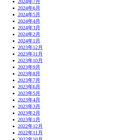
2024年7月
2024年6月
2024年5月
2024年4月
2024年3月
2024年2月
2024年1月
2023年12月
2023年11月
2023年10月
2023年9月
2023年8月
2023年7月
2023年6月
2023年5月
2023年4月
2023年3月
2023年2月
2023年1月
2022年12月
2022年11月
2022年10月