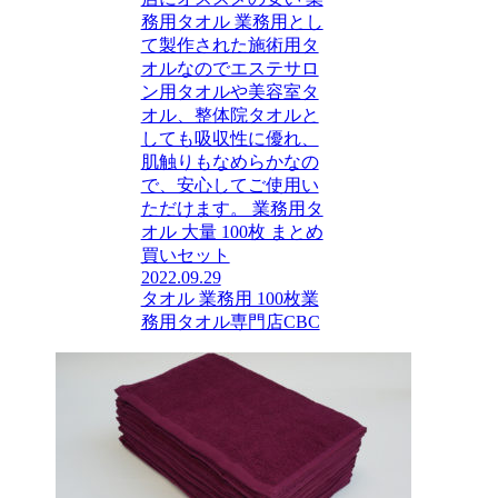
務用タオル 業務用とし
て製作された施術用タ
オルなのでエステサロ
ン用タオルや美容室タ
オル、整体院タオルと
しても吸収性に優れ、
肌触りもなめらかなの
で、安心してご使用い
ただけます。 業務用タ
オル 大量 100枚 まとめ
買いセット
2022.09.29
タオル 業務用 100枚
業
務用タオル専門店CBC