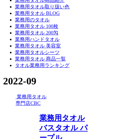
業務用タオル商品紹介
業務用タオル取り扱い色
業務用タオル BLOG
業務用のタオル
業務用タオル 100枚
業務用タオル 200匁
業務用ハンドタオル
業務用タオル 美容室
業務用タオルシーツ
業務用タオル 商品一覧
タオル業務用ランキング
2022-09
業務用タオル
専門店CBC
業務用タオル
バスタオル パ
ープル