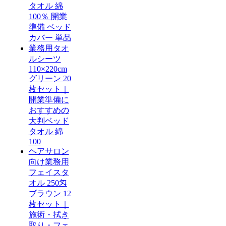
タオル 綿
100％ 開業
準備 ベッド
カバー 単品
業務用タオ
ルシーツ
110×220cm
グリーン 20
枚セット｜
開業準備に
おすすめの
大判ベッド
タオル 綿
100
ヘアサロン
向け業務用
フェイスタ
オル 250匁
ブラウン 12
枚セット｜
施術・拭き
取り・フェ