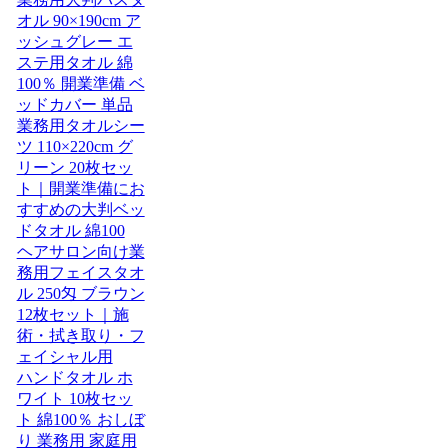
オル 90×190cm ア
ッシュグレー エ
ステ用タオル 綿
100％ 開業準備 ベ
ッドカバー 単品
業務用タオルシー
ツ 110×220cm グ
リーン 20枚セッ
ト｜開業準備にお
すすめの大判ベッ
ドタオル 綿100
ヘアサロン向け業
務用フェイスタオ
ル 250匁 ブラウン
12枚セット｜施
術・拭き取り・フ
ェイシャル用
ハンドタオル ホ
ワイト 10枚セッ
ト 綿100％ おしぼ
り 業務用 家庭用