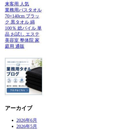
来客用 人気
業務用バスタオル
70×140cm ブラッ
ク 黒タオル 綿
100％ 総パイル 単
品 お試し エステ
美容室 整体院 家
庭用 通販
アーカイブ
2026年6月
2026年5月