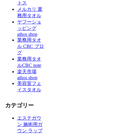
トス
メルカリ 業
務用タオル
ヤフーショ
ッピング
athos shop
業務用タオ
ル CBC ブロ
グ
業務用タオ
ルCBC note
楽天市場
athos shop
美容室フェ
イスタオル
カテゴリー
エステガウ
ン 施術用ガ
ウン ラップ