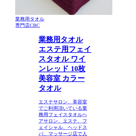
業務用タオル
専門店CBC
業務用タオル
エステ用フェイ
スタオル ワイ
ンレッド 10枚
美容室 カラー
タオル
エステサロン、美容室
でご利用頂いている業
務用フェイスタオルヘ
アサロン、エステ、フ
ェイシャル、ヘッドス
パ、マッサージ店で人