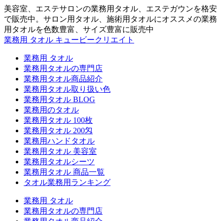
美容室、エステサロンの業務用タオル、エステガウンを格安
で販売中。サロン用タオル、施術用タオルにオススメの業務
用タオルを色数豊富、サイズ豊富に販売中
業務用 タオル キュービークリエイト
業務用 タオル
業務用タオルの専門店
業務用タオル商品紹介
業務用タオル取り扱い色
業務用タオル BLOG
業務用のタオル
業務用タオル 100枚
業務用タオル 200匁
業務用ハンドタオル
業務用タオル 美容室
業務用タオルシーツ
業務用タオル 商品一覧
タオル業務用ランキング
業務用 タオル
業務用タオルの専門店