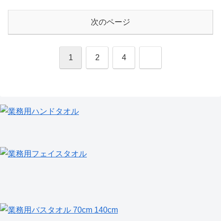
次のページ
次
1
2
4
へ