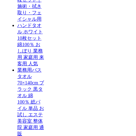
施術・拭き
取り・フェ
イシャル用
ハンドタオ
ル ホワイト
10枚セット
綿100％ お
しぼり 業務
用 家庭用 来
客用 人気
業務用バス
タオル
70×140cm ブ
ラック 黒タ
オル 綿
100％ 総パ
イル 単品 お
試し エステ
美容室 整体
院 家庭用 通
販