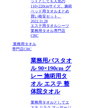
ットとしても人気の
110×220cmサイズ。施術
ベッド用タオルまとめ
買い格安セット。
2022.11.28
エステ用タオルシーツ
業務用タオル専門店
CBC
業務用タオル
専門店CBC
業務用バスタオ
ル 90×190cm グ
レー 施術用タ
オル エステ 整
体院タオル
業務用タオルとしてエ
ステ リラク マッサージ