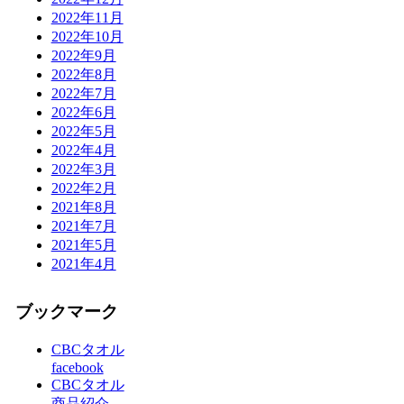
2022年11月
2022年10月
2022年9月
2022年8月
2022年7月
2022年6月
2022年5月
2022年4月
2022年3月
2022年2月
2021年8月
2021年7月
2021年5月
2021年4月
ブックマーク
CBCタオル
facebook
CBCタオル
商品紹介