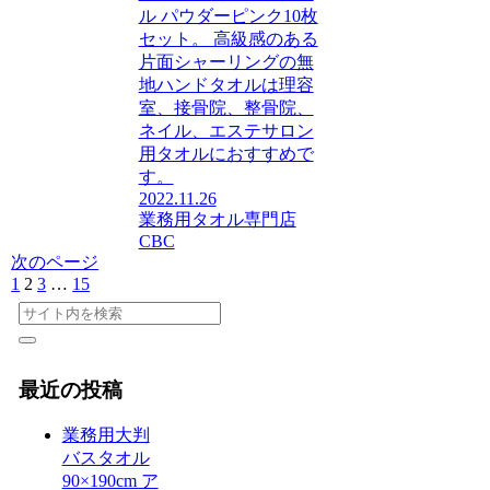
ル パウダーピンク10枚
セット。 高級感のある
片面シャーリングの無
地ハンドタオルは理容
室、接骨院、整骨院、
ネイル、エステサロン
用タオルにおすすめで
す。
2022.11.26
業務用タオル専門店
CBC
次のページ
前
1
2
3
…
15
次
へ
へ
最近の投稿
業務用大判
バスタオル
90×190cm ア