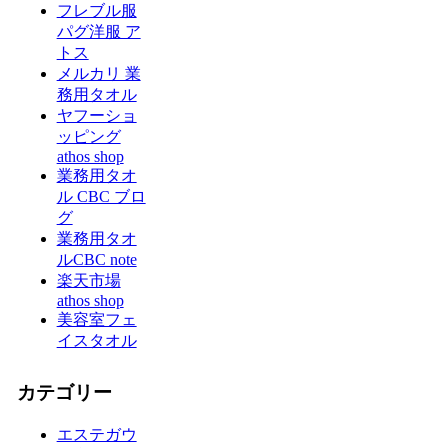
フレブル服
パグ洋服 ア
トス
メルカリ 業
務用タオル
ヤフーショ
ッピング
athos shop
業務用タオ
ル CBC ブロ
グ
業務用タオ
ルCBC note
楽天市場
athos shop
美容室フェ
イスタオル
カテゴリー
エステガウ