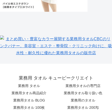
業務用 タオル キュービークリエイト
業務用 タオル
業務用タオルの専門店
業務用タオル商品紹介
業務用タオル取り扱い色
業務用タオル BLOG
業務用のタオル
業務用タオル 100枚
業務用タオル 200匁