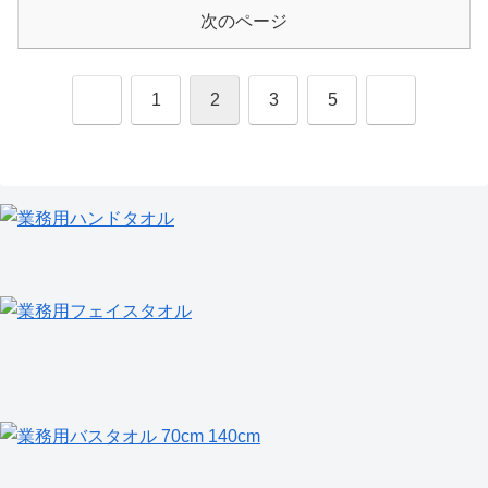
次のページ
前
次
1
2
3
5
へ
へ