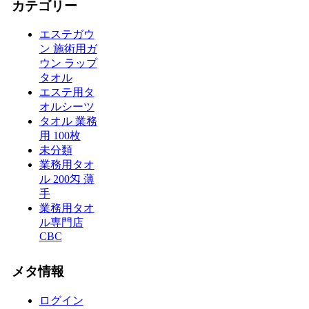
カテゴリー
エステガウ
ン 施術用ガ
ウン ラップ
タオル
エステ用タ
オルシーツ
タオル 業務
用 100枚
未分類
業務用タオ
ル 200匁 薄
手
業務用タオ
ル専門店
CBC
メタ情報
ログイン