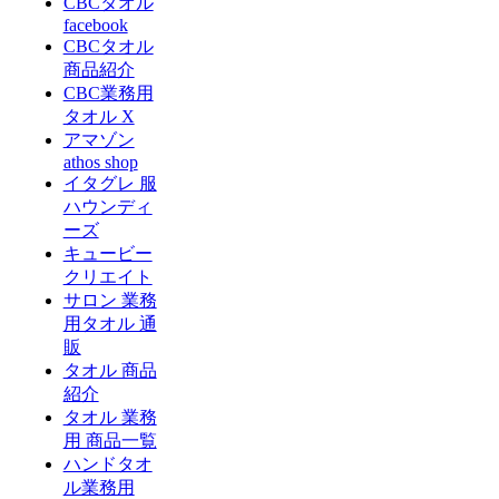
CBCタオル
facebook
CBCタオル
商品紹介
CBC業務用
タオル X
アマゾン
athos shop
イタグレ 服
ハウンディ
ーズ
キュービー
クリエイト
サロン 業務
用タオル 通
販
タオル 商品
紹介
タオル 業務
用 商品一覧
ハンドタオ
ル業務用