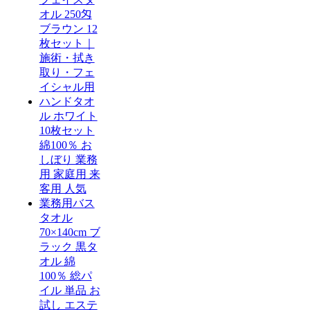
オル 250匁
ブラウン 12
枚セット｜
施術・拭き
取り・フェ
イシャル用
ハンドタオ
ル ホワイト
10枚セット
綿100％ お
しぼり 業務
用 家庭用 来
客用 人気
業務用バス
タオル
70×140cm ブ
ラック 黒タ
オル 綿
100％ 総パ
イル 単品 お
試し エステ