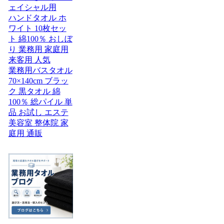
ェイシャル用
ハンドタオル ホ
ワイト 10枚セッ
ト 綿100％ おしぼ
り 業務用 家庭用
来客用 人気
業務用バスタオル
70×140cm ブラッ
ク 黒タオル 綿
100％ 総パイル 単
品 お試し エステ
美容室 整体院 家
庭用 通販