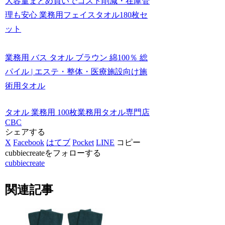
大容量まとめ買いでコスト削減・在庫管
理も安心 業務用フェイスタオル180枚セ
ット
業務用 バス タオル ブラウン 綿100％ 総
パイル | エステ・整体・医療施設向け施
術用タオル
タオル 業務用 100枚
業務用タオル専門店
CBC
シェアする
X
Facebook
はてブ
Pocket
LINE
コピー
cubbiecreateをフォローする
cubbiecreate
関連記事