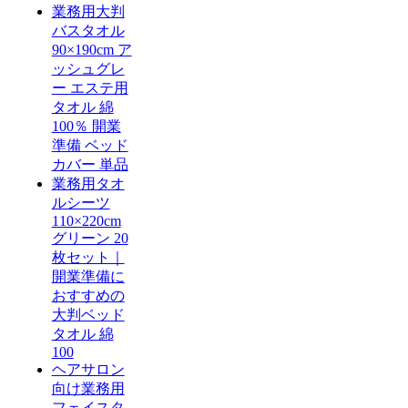
業務用大判
バスタオル
90×190cm ア
ッシュグレ
ー エステ用
タオル 綿
100％ 開業
準備 ベッド
カバー 単品
業務用タオ
ルシーツ
110×220cm
グリーン 20
枚セット｜
開業準備に
おすすめの
大判ベッド
タオル 綿
100
ヘアサロン
向け業務用
フェイスタ