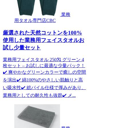
業務
用タオル専門店CBC
厳選された天然コットンを100%
使用した業務用フェイスタオルお
試し少量セット
業務用フェイスタオル 250匁 グリーン 4
枚セット – お試しに最適な少量パック！
✔️ 爽やかなグリーンカラーで癒しの空間
を演出✔️ 綿100%のやさしい肌触りと高
い吸水性✔️ 総パイル仕様で厚みがあり、
業務用としての耐久性も抜群✔️ メ...