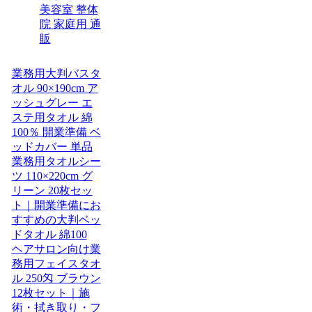
美容室 整体
院 家庭用 通
販
業務用大判バスタ
オル 90×190cm ア
ッシュグレー エ
ステ用タオル 綿
100％ 開業準備 ベ
ッドカバー 単品
業務用タオルシー
ツ 110×220cm グ
リーン 20枚セッ
ト｜開業準備にお
すすめの大判ベッ
ドタオル 綿100
ヘアサロン向け業
務用フェイスタオ
ル 250匁 ブラウン
12枚セット｜施
術・拭き取り・フ