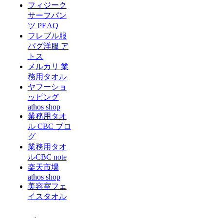
フィジーク
サーフパン
ツ PEAQ
フレブル服
パグ洋服 ア
トス
メルカリ 業
務用タオル
ヤフーショ
ッピング
athos shop
業務用タオ
ル CBC ブロ
グ
業務用タオ
ルCBC note
楽天市場
athos shop
美容室フェ
イスタオル