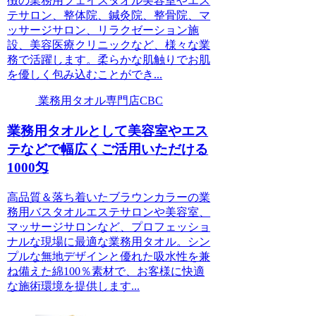
徴の業務用フェイスタオル美容室やエス
テサロン、整体院、鍼灸院、整骨院、マ
ッサージサロン、リラクゼーション施
設、美容医療クリニックなど、様々な業
務で活躍します。柔らかな肌触りでお肌
を優しく包み込むことができ...
業務用タオル専門店CBC
業務用タオルとして美容室やエス
テなどで幅広くご活用いただける
1000匁
高品質＆落ち着いたブラウンカラーの業
務用バスタオルエステサロンや美容室、
マッサージサロンなど、プロフェッショ
ナルな現場に最適な業務用タオル。シン
プルな無地デザインと優れた吸水性を兼
ね備えた綿100％素材で、お客様に快適
な施術環境を提供します...