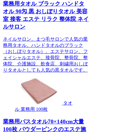
業務用タオル ブラック ハンドタ
オル 90匁 黒 おしぼりタオル 美容
室 接客 エステ リラク 整体院 ネイ
ルサロン
ネイルサロン、まつ毛サロンで人気の業
務用タオル。ハンドタオルのブラック
（おしぼりタオル）。エステサロン、フ
ェイシャルエステ、接骨院、整骨院、整
体院、介護施設、飲食店、刺繍用おしぼ
りタオルとしても人気の黒タオルです。
タオ
ル 業務用 100枚
業務用バスタオル70×140cm大量
100枚 パウダーピンクのエステ施