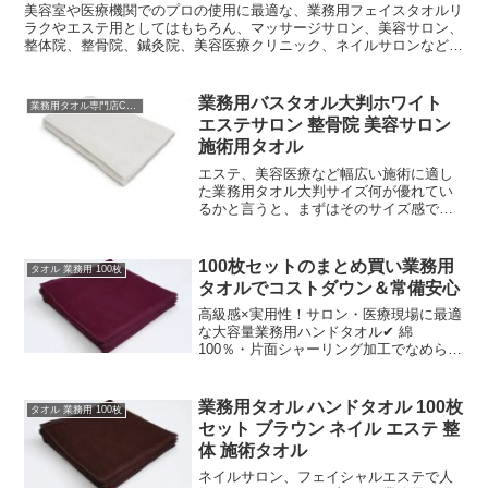
美容室や医療機関でのプロの使用に最適な、業務用フェイスタオルリ
ラクやエステ用としてはもちろん、マッサージサロン、美容サロン、
整体院、整骨院、鍼灸院、美容医療クリニック、ネイルサロンなど、
様々な業態で幅広く活躍します。茶色のタオルは、落ち着い...
業務用バスタオル大判ホワイト
業務用タオル専門店CBC
エステサロン 整骨院 美容サロン
施術用タオル
エステ、美容医療など幅広い施術に適し
た業務用タオル大判サイズ何が優れてい
るかと言うと、まずはそのサイズ感で
す。一般的なバスタオルよりも大きいサ
イズのため、体表面を広範囲にカバー
し、しっかりと包み込むことができま
100枚セットのまとめ買い業務用
タオル 業務用 100枚
す。施術時や入浴後のリラックス...
タオルでコストダウン＆常備安心
高級感×実用性！サロン・医療現場に最適
な大容量業務用ハンドタオル✔ 綿
100％・片面シャーリング加工でなめらか
＆吸水性抜群✔ 落ち着きと高級感のある
ワインレッドカラーが空間を引き締める
✔ 美容室・エステ・ネイル・医療施設な
業務用タオル ハンドタオル 100枚
タオル 業務用 100枚
ど幅広い業務用ニー...
セット ブラウン ネイル エステ 整
体 施術タオル
ネイルサロン、フェイシャルエステで人