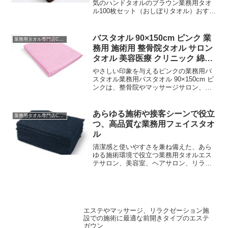
気のハンドタオルのブラウン業務用タオ
ル100枚セット（おしぼりタオル）おすす
めのまとめ買いハンドタオルエステサロ
ン、美容室、ネイルサロン、美容医療で
人気の業務用ハンドタオルのブラウン100
バスタオル 90×150cm ピンク 業
業務用タオル専門店CBC
枚セット。ネイル...
務用 施術用 整骨院タオル サロン
タオル 美容医療 クリニック 綿
100 無地
やさしい印象を与えるピンクの業務用バ
スタオル業務用バスタオル 90×150cm ピ
ンクは、整骨院やマッサージサロン、リ
ラクゼーションサロン、美容医療クリニ
ック、美容皮膚科、美容外科、介護施設
など、幅広い現場で使いやすい大判サイ
あらゆる施術や接客シーンで役立
業務用タオル専門店CBC
ズのバスタオル...
つ、高品質な業務用フェイスタオ
ル
清潔感と使いやすさを兼ね備えた、あら
ゆる施術環境で役立つ業務用タオルエス
テサロン、美容室、ヘアサロン、リラ
ク、マッサージサロン、整体院、整骨
院、治療院、鍼灸院、美容医療クリニッ
クなど、幅広い施設でご利用いただける
業務用タオルこの業務用フェイ...
エステやマッサージ、リラクゼーション施
設での施術に最適な前開きタイプのエステ
ガウン