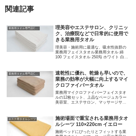
関連記事
理美容やエステサロン、クリニッ
業務用タオル専門店CBC
ク、治療院などで日常的に使用で
きる業務用タオル
理美容・施術用に最適な、吸水性抜群の
業務用フェイスタオル業務用タオル 綿
100 フェイスタオル 250匁 ホワイト 白
10枚セットこの業務用フェイスタオル
は、施術時に欠かせない高品質な綿100の
タオルです。250匁のちょうど良い厚さと
速乾性に優れ、乾燥も早いので、
業務用タオル専門店CBC
10...
業務の効率が大幅に向上するマイ
クロファイバータオル
業務用マイクロファイバーフェイスタオ
ルの12枚セット、上品なベージュカラー
美容室、エステサロン、マッサージサロ
ン、ヘアサロン、美容医療クリニック、
整骨院、接骨院、リラクゼーションサロ
ンなど、さまざまな施術シーンに最適で
施術場面で重宝される業務用タオ
エステ用タオルシーツ
す。マイクロファイバー...
ルシーツ 110×220cm イエロー
施術ベッドにぴったりとフィットする業