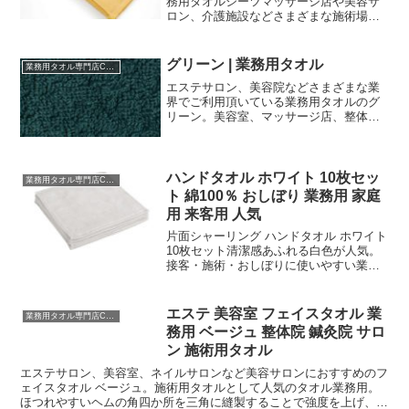
務用タオルシーツマッサージ店や美容サ
ロン、介護施設などさまざまな施術場面
で重宝される大判バスタオル業務用で
す。施術ベッドシーツとしても使用可能
で、使い勝手の良さが特徴的です。
グリーン | 業務用タオル
業務用タオル専門店CBC
110×220cmという大きな...
エステサロン、美容院などさまざまな業
界でご利用頂いている業務用タオルのグ
リーン。美容室、マッサージ店、整体
院、接骨院、整骨院、介護施設など幅広
い分野で大活躍の業務用タオル
ハンドタオル ホワイト 10枚セッ
業務用タオル専門店CBC
ト 綿100％ おしぼり 業務用 家庭
用 来客用 人気
片面シャーリング ハンドタオル ホワイト
10枚セット清潔感あふれる白色が人気。
接客・施術・おしぼりに使いやすい業務
用ハンドタオル美容室・ヘアサロン・エ
ステサロン・ネイルサロン・歯科クリニ
ックなど、接客や施術の現場で活躍する
エステ 美容室 フェイスタオル 業
業務用タオル専門店CBC
美容院ハンドタオ...
務用 ベージュ 整体院 鍼灸院 サロ
ン 施術用タオル
エステサロン、美容室、ネイルサロンなど美容サロンにおすすめのフ
ェイスタオル ベージュ。施術用タオルとして人気のタオル業務用。
ほつれやすいヘムの角四か所を三角に縫製することで強度を上げ、ほ