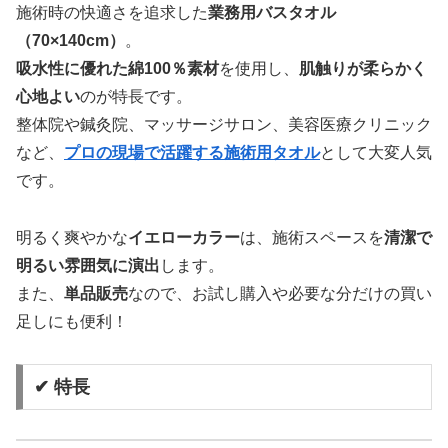
施術時の快適さを追求した
業務用バスタオル
（70×140cm）
。
吸水性に優れた綿100％素材
を使用し、
肌触りが柔らかく
心地よい
のが特長です。
整体院や鍼灸院、マッサージサロン、美容医療クリニック
など、
プロの現場で活躍する施術用タオル
として大変人気
です。
明るく爽やかな
イエローカラー
は、施術スペースを
清潔で
明るい雰囲気に演出
します。
また、
単品販売
なので、お試し購入や必要な分だけの買い
足しにも便利！
✔ 特長