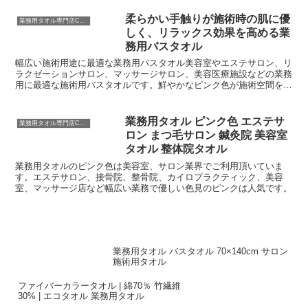
セット。 高級感のある片面シャーリングの無地ハンドタオルは理容
室、接骨院、整骨院、ネイル、エステサロン用タオルにおすすめで
柔らかい手触りが施術時の肌に優
業務用タオル専門店CBC
す。
しく、リラックス効果を高める業
務用バスタオル
幅広い施術用途に最適な業務用バスタオル美容室やエステサロン、リ
ラクゼーションサロン、マッサージサロン、美容医療施設などの業務
用に最適な施術用バスタオルです。鮮やかなピンク色が施術空間を華
やかに彩り、清潔感とプロフェッショナルな雰囲気を演出し...
業務用タオル ピンク色 エステサ
業務用タオル専門店CBC
ロン まつ毛サロン 鍼灸院 美容室
タオル 整体院タオル
業務用タオルのピンク色は美容室、サロン業界でご利用頂いていま
す。エステサロン、接骨院、整骨院、カイロプラクティック、美容
室、マッサージ店など幅広い業務で優しい色見のピンクは人気です。
業務用タオル バスタオル 70×140cm サロン
施術用タオル
ファイバーカラータオル | 綿70％ 竹繊維
30% | エコタオル 業務用タオル