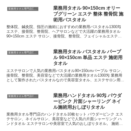
リニックなど、さまざまな施設で重宝さ
れる100枚セットの業務用タオルです。グ
業務用タオル 90×150cm オリー
業務用タオル専門店CBC
リーンの緑色は、...
ブグリーン エステ 整体 整骨院 施
術用バスタオル
整体院、鍼灸院、指圧の施術におすすめの業務用バスタオル1300匁
エステ、接骨院、整骨院、ヘアサロンなどで大活躍の業務用タオル
90×150cm エステ サロン、接骨院、整骨院、フェイシャルエステ、
美容院、整体院の施術用タオルで人気の業務用バスタオル90×150cm
業務用タオル バスタオル パープ
業務用タオル専門店CBC
ル 90×150cm 単品 エステ 施術用
タオル
エステサロンで人気の業務用バスタオル90×150cmパープル サロン、
接骨院、整骨院、美容室などで大活躍の業務用タオル1300匁 業務用
として製作されたバスタオルなので美容室タオル、エステサロン用タ
オルとしても吸収性に優れ、安心してご使用いただける業務用タオル
です。
業務用ハンドタオル 90匁 パウダ
業務用タオル専門店CBC
ーピンク 片面シャーリング ネイ
ル施術用おしぼりタオル
業務用タオル専門店のハンドタオル10枚セット パウダーピンク エス
テサロン、ネイルサロン、美容室などで人気の片面シャーリング ハ
ンドタオル エステサロンや美容室で人気のおしぼりタオル。 施術用
タオルとしてもオススメの業務用ハンドタオル パウダーピンク10枚