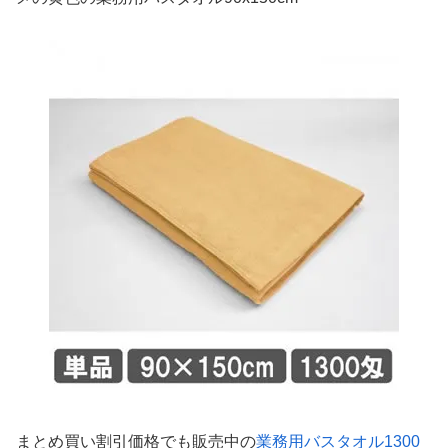
まとめ買い割引価格でも販売中の
業務用バスタオル1300