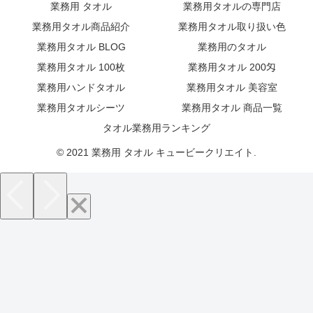
業務用 タオル
業務用タオルの専門店
業務用タオル商品紹介
業務用タオル取り扱い色
業務用タオル BLOG
業務用のタオル
業務用タオル 100枚
業務用タオル 200匁
業務用ハンドタオル
業務用タオル 美容室
業務用タオルシーツ
業務用タオル 商品一覧
タオル業務用ランキング
© 2021 業務用 タオル キュービークリエイト.