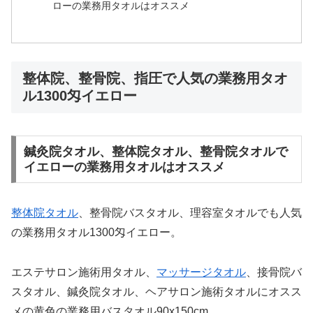
ローの業務用タオルはオススメ
整体院、整骨院、指圧で人気の業務用タオ
ル1300匁イエロー
鍼灸院タオル、整体院タオル、整骨院タオルで
イエローの業務用タオルはオススメ
整体院タオル
、整骨院バスタオル、理容室タオルでも人気
の業務用タオル1300匁イエロー。
エステサロン施術用タオル、
マッサージタオル
、接骨院バ
スタオル、鍼灸院タオル、ヘアサロン施術タオルにオスス
メの黄色の業務用バスタオル90x150cm