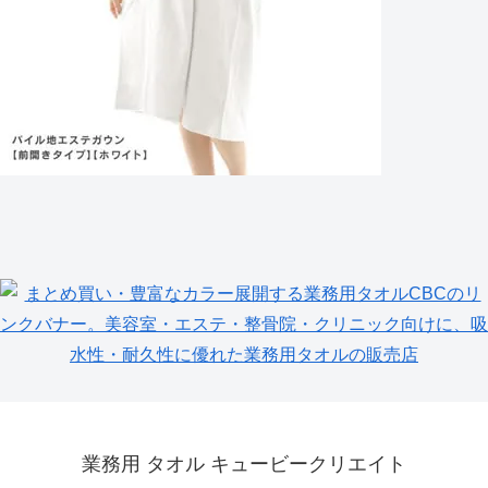
業務用 タオル キュービークリエイト