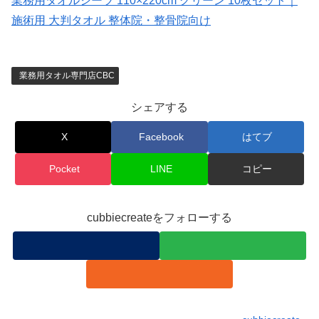
業務用タオルシーツ 110×220cm グリーン 10枚セット｜
施術用 大判タオル 整体院・整骨院向け
業務用タオル専門店CBC
シェアする
X
Facebook
はてブ
Pocket
LINE
コピー
cubbiecreateをフォローする