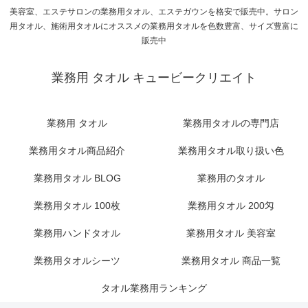
美容室、エステサロンの業務用タオル、エステガウンを格安で販売中。サロン
用タオル、施術用タオルにオススメの業務用タオルを色数豊富、サイズ豊富に
販売中
業務用 タオル キュービークリエイト
業務用 タオル
業務用タオルの専門店
業務用タオル商品紹介
業務用タオル取り扱い色
業務用タオル BLOG
業務用のタオル
業務用タオル 100枚
業務用タオル 200匁
業務用ハンドタオル
業務用タオル 美容室
業務用タオルシーツ
業務用タオル 商品一覧
タオル業務用ランキング