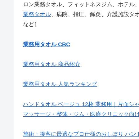
ロン業務タオル、フィットネスジム、ホテル
業務タオル
、病院、指圧、鍼灸、介護施設タオル
など］
業務用タオル CBC
業務用タオル 商品紹介
業務用タオル 人気ランキング
ハンドタオル ベージュ 12枚 業務用｜片面シャ
マッサージ・整体・ジム・医療クリニック向け
施術・接客に最適なプロ仕様のおしぼり ハンドタ