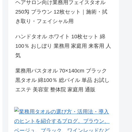
ヘアサロン向け業務用フェイスタオル
250匁 ブラウン 12枚セット｜施術・拭
き取り・フェイシャル用
ハンドタオル ホワイト 10枚セット 綿
100％ おしぼり 業務用 家庭用 来客用 人
気
業務用バスタオル 70×140cm ブラック
黒タオル 綿100％ 総パイル 単品 お試し
エステ 美容室 整体院 家庭用 通販