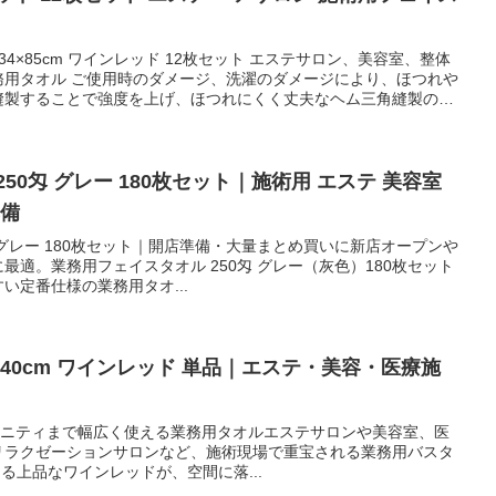
ワインレッド 12枚セット エステサロン、美容室、整体
メージにより、ほつれや
縫製することで強度を上げ、ほつれにくく丈夫なヘム三角縫製の業
50匁 グレー 180枚セット｜施術用 エステ 美容室
準備
 グレー 180枚セット｜開店準備・大量まとめ買いに新店オープンや
最適。業務用フェイスタオル 250匁 グレー（灰色）180枚セット
い定番仕様の業務用タオ...
140cm ワインレッド 単品｜エステ・美容・医療施
メニティまで幅広く使える業務用タオルエステサロンや美容室、医
リラクゼーションサロンなど、施術現場で重宝される業務用バスタ
ある上品なワインレッドが、空間に落...