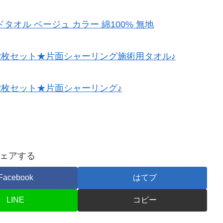
オル ベージュ カラー 綿100% 無地
 12枚セット★片面シャーリング施術用タオル♪
12枚セット★片面シャーリング♪
ェアする
Facebook
はてブ
LINE
コピー