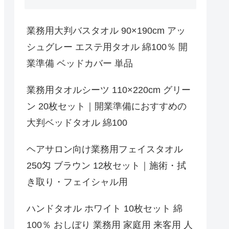
業務用大判バスタオル 90×190cm アッ
シュグレー エステ用タオル 綿100％ 開
業準備 ベッドカバー 単品
業務用タオルシーツ 110×220cm グリー
ン 20枚セット｜開業準備におすすめの
大判ベッドタオル 綿100
ヘアサロン向け業務用フェイスタオル
250匁 ブラウン 12枚セット｜施術・拭
き取り・フェイシャル用
ハンドタオル ホワイト 10枚セット 綿
100％ おしぼり 業務用 家庭用 来客用 人