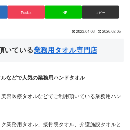
Pocket
LINE
コピー
2023.04.08
2026.02.05
頂いている
業務用タオル専門店
オルなどで人気の業務用ハンドタオル
、美容医療タオルなどでご利用頂いている業務用ハン
ック業務用タオル、接骨院タオル、介護施設タオルと