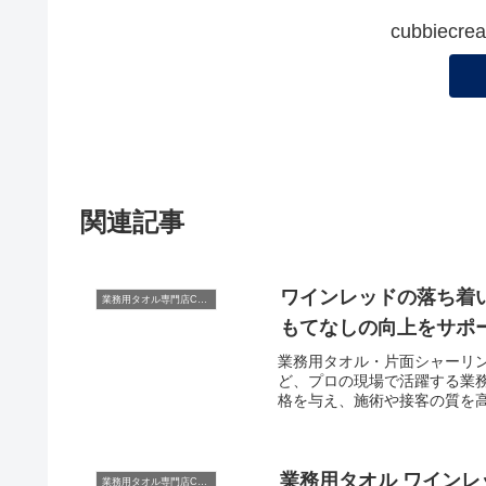
cubbiec
関連記事
ワインレッドの落ち着
業務用タオル専門店CBC
もてなしの向上をサポ
業務用タオル・片面シャーリ
ど、プロの現場で活躍する業
格を与え、施術や接客の質を高
業務用タオル ワインレ
業務用タオル専門店CBC