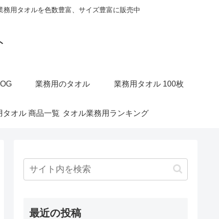
業務用タオルを色数豊富、サイズ豊富に販売中
ト
OG
業務用のタオル
業務用タオル 100枚
用タオル 商品一覧
タオル業務用ランキング
最近の投稿