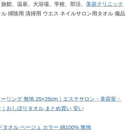
、旅館、温泉、大浴場、学校、部活、
美容クリニック
 掃除用 清掃用 ウエス ネイルサロン用タオル 備品
ーリング 無地 25×25cm｜エステサロン・美容室・
｜おしぼりタオル まとめ買い 安い
オル ベージュ カラー 綿100% 無地