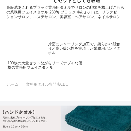
しセットとしても最適
高級感あふれるブラック業務用タオルでサロンの印象を格上げこちら
の業務用フェイスタオル 250匁 ブラック 4枚セットは、リラクゼー
ションサロン、エステサロン、美容室、ヘアサロン、ネイルサロン、
整体院、美容医療クリニックなど、幅広いプロフェッ...
片面にシャーリング加工で、柔らかい肌触
りと高い吸水性を実現した業務用ハンドタ
オル
100枚の大量セットながらリーズナブルな価
格の業務用フェイスタオル
ホーム
業務用タオル専門店CBC