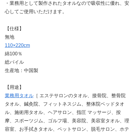
・業務用として製作されたタオルなので吸収性に優れ、安
心してご使用いただけます。
【仕様】
無地
110×220cm
綿100％
総パイル
生産地：中国製
【用途】
業務用タオル
［ エステサロンのタオル、接骨院、整骨院
タオル、鍼灸院、フィットネスジム、整体院ベッドタオ
ル、施術用タオル、ヘアサロン、指圧 マッサージ、按
摩、スポーツジム、ゴルフ場、美容院、美容室タオル、理
容室、お手拭きタオル、ペットサロン、脱毛サロン、ホテ