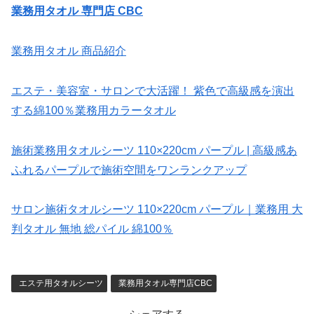
業務用タオル 専門店 CBC
業務用タオル 商品紹介
エステ・美容室・サロンで大活躍！ 紫色で高級感を演出
する綿100％業務用カラータオル
施術業務用タオルシーツ 110×220cm パープル | 高級感あ
ふれるパープルで施術空間をワンランクアップ
サロン施術タオルシーツ 110×220cm パープル｜業務用 大
判タオル 無地 総パイル 綿100％
エステ用タオルシーツ
業務用タオル専門店CBC