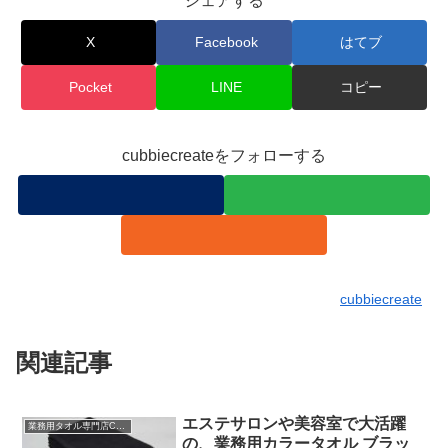
シェアする
X
Facebook
はてブ
Pocket
LINE
コピー
cubbiecreateをフォローする
cubbiecreate
関連記事
エステサロンや美容室で大活躍
業務用タオル専門店CBC
の、業務用カラータオル ブラッ