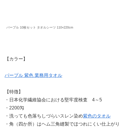
パープル 10枚セット タオルシーツ 110×220cm
【カラー】
パープル 紫色 業務用タオル
【特徴】
・日本化学繊維協会における堅牢度検査 4～5
・2200匁
・洗っても色落ちしづらいスレン染め
紫色のタオル
・角（四か所）はヘム三角縫製でほつれにくい仕上がり