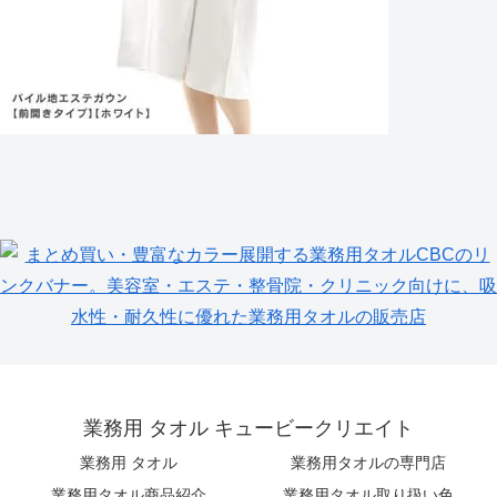
業務用 タオル キュービークリエイト
業務用 タオル
業務用タオルの専門店
業務用タオル商品紹介
業務用タオル取り扱い色