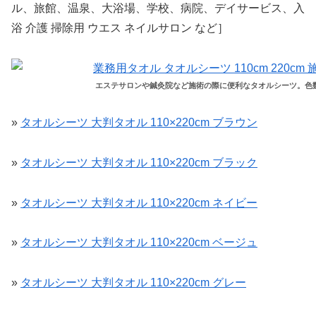
ル、旅館、温泉、大浴場、学校、病院、デイサービス、入
浴 介護 掃除用 ウエス ネイルサロン など］
エステサロンや鍼灸院など施術の際に便利なタオルシーツ。色
»
タオルシーツ 大判タオル 110×220cm ブラウン
»
タオルシーツ 大判タオル 110×220cm ブラック
»
タオルシーツ 大判タオル 110×220cm ネイビー
»
タオルシーツ 大判タオル 110×220cm ベージュ
»
タオルシーツ 大判タオル 110×220cm グレー