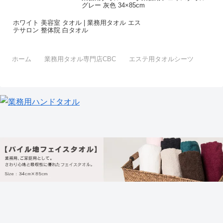
グレー 灰色 34×85cm
ホワイト 美容室 タオル | 業務用タオル エス
テサロン 整体院 白タオル
ホーム
業務用タオル専門店CBC
エステ用タオルシーツ