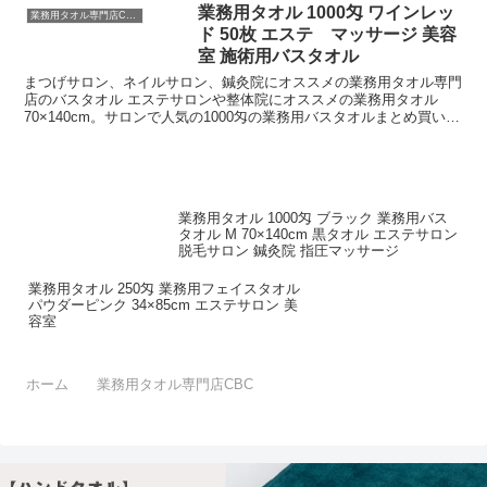
業務用タオル 1000匁 ワインレッ
業務用タオル専門店CBC
ド 50枚 エステ マッサージ 美容
室 施術用バスタオル
まつげサロン、ネイルサロン、鍼灸院にオススメの業務用タオル専門
店のバスタオル エステサロンや整体院にオススメの業務用タオル
70×140cm。サロンで人気の1000匁の業務用バスタオルまとめ買い50
枚セットのワインレッド。 脱毛サロン、接骨院、整骨院、鍼灸院、
ヘアサロンの施術用タオルにおすすめの業務用タオル
業務用タオル 1000匁 ブラック 業務用バス
タオル M 70×140cm 黒タオル エステサロン
脱毛サロン 鍼灸院 指圧マッサージ
業務用タオル 250匁 業務用フェイスタオル
パウダーピンク 34×85cm エステサロン 美
容室
ホーム
業務用タオル専門店CBC