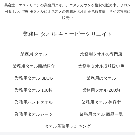
美容室、エステサロンの業務用タオル、エステガウンを格安で販売中。サロン
用タオル、施術用タオルにオススメの業務用タオルを色数豊富、サイズ豊富に
販売中
業務用 タオル キュービークリエイト
業務用 タオル
業務用タオルの専門店
業務用タオル商品紹介
業務用タオル取り扱い色
業務用タオル BLOG
業務用のタオル
業務用タオル 100枚
業務用タオル 200匁
業務用ハンドタオル
業務用タオル 美容室
業務用タオルシーツ
業務用タオル 商品一覧
タオル業務用ランキング