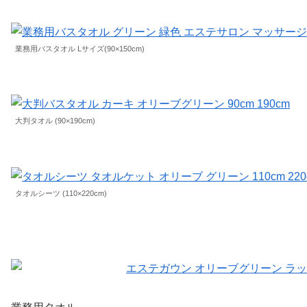
業務用バスタオル Lサイズ(90×150cm)
大判タオル (90×190cm)
タオルシーツ (110×220cm)