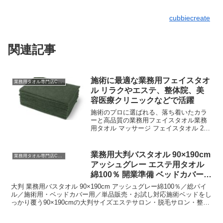
cubbiecreate
関連記事
施術に最適な業務用フェイスタオ
業務用タオル専門店CBC
ル リラクやエステ、整体院、美
容医療クリニックなどで活躍
施術のプロに選ばれる、落ち着いたカラ
ーと高品質の業務用フェイスタオル業務
用タオル マッサージ フェイスタオル 250
匁 オリーブグリーン 60枚セットは、リラ
クゼーションサロン、美容室、エステサ
ロン、整体院、鍼灸整骨院、美容医療ク
業務用大判バスタオル 90×190cm
業務用タオル専門店CBC
リニックな...
アッシュグレー エステ用タオル
綿100％ 開業準備 ベッドカバー
単品
大判 業務用バスタオル 90×190cm アッシュグレー綿100％／総パイ
ル／施術用・ベッドカバー用／単品販売・お試し対応施術ベッドをし
っかり覆う90×190cmの大判サイズエステサロン・脱毛サロン・整体
院・鍼灸整骨院・治療院・マッサージサ...