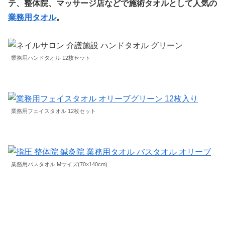
テ、整体院、マッサージ店などで施術タオルとして人気の
業務用タオル
。
業務用ハンドタオル 12枚セット
業務用フェイスタオル 12枚セット
業務用バスタオル Mサイズ(70×140cm)