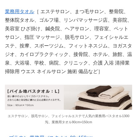
業務用タオル
［ エステサロン、まつ毛サロン、整骨院、
整体院タオル、ゴルフ場、リンパマッサージ店、美容院、
美容室 ひざ掛け、鍼灸院、ヘアサロン、理容室、ペット
サロン、指圧 マッサージ、脱毛サロン、フェイシャルエ
ステ、按摩、スポーツジム、フィットネスジム、ヨガスタ
ジオ、カイロプラクティック、接骨院、ホテル、旅館、温
泉、大浴場、学校、病院、クリニック、介護 入浴 清掃業
掃除用 ウエス ネイルサロン 施術 備品など］
エステサロン、脱毛サロン、フェイシャルエステで人気の業務用バスタオル1300
匁。業務用タオル90cm×150cm