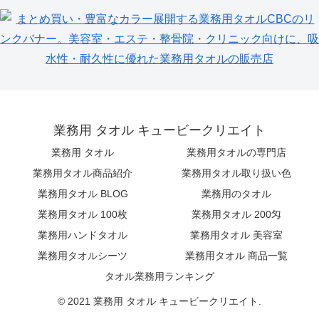
業務用 タオル キュービークリエイト
業務用 タオル
業務用タオルの専門店
業務用タオル商品紹介
業務用タオル取り扱い色
業務用タオル BLOG
業務用のタオル
業務用タオル 100枚
業務用タオル 200匁
業務用ハンドタオル
業務用タオル 美容室
業務用タオルシーツ
業務用タオル 商品一覧
タオル業務用ランキング
© 2021 業務用 タオル キュービークリエイト.