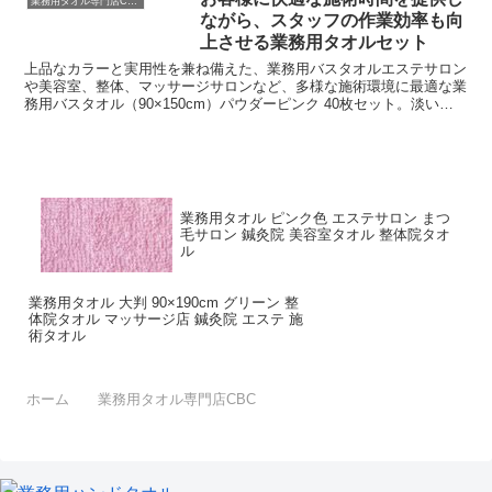
業務用タオル専門店CBC
ながら、スタッフの作業効率も向
上させる業務用タオルセット
上品なカラーと実用性を兼ね備えた、業務用バスタオルエステサロン
や美容室、整体、マッサージサロンなど、多様な施術環境に最適な業
務用バスタオル（90×150cm）パウダーピンク 40枚セット。淡いパ
ウダーピンクカラーは、空間に上品さと落ち着きを...
業務用タオル ピンク色 エステサロン まつ
毛サロン 鍼灸院 美容室タオル 整体院タオ
ル
業務用タオル 大判 90×190cm グリーン 整
体院タオル マッサージ店 鍼灸院 エステ 施
術タオル
ホーム
業務用タオル専門店CBC